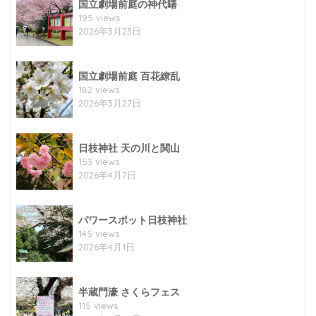
国立劇場前庭の神代曙
195 views
2026年3月23日
国立劇場前庭 百花繚乱
182 views
2026年3月27日
日枝神社 天の川と関山
153 views
2026年4月7日
パワースポット日枝神社
145 views
2026年4月1日
半蔵門濠 さくらフェス
115 views