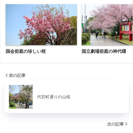
国会前庭の珍しい桜
国立劇場前庭の神代曙
前の記事
代官町通りの山桜
次の記事