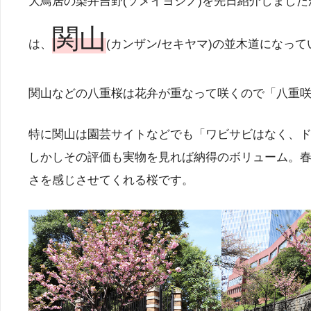
大鳥居の染井吉野(ソメイヨシノ)を先日紹介しまし
関山
は、
(カンザン/セキヤマ)の並木道になって
関山などの八重桜は花弁が重なって咲くので「八重
特に関山は園芸サイトなどでも「ワビサビはなく、
しかしその評価も実物を見れば納得のボリューム。
さを感じさせてくれる桜です。