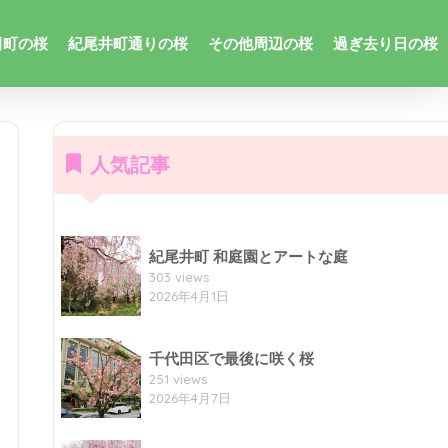
田町の桜
紀尾井町通りの桜
その他周辺の桜
過ぎ去り日の桜
人気記事
紀尾井町 和庭園とアートな庭
303 views
2026年4月1日
千代田区で最後に咲く桜
251 views
2026年4月7日