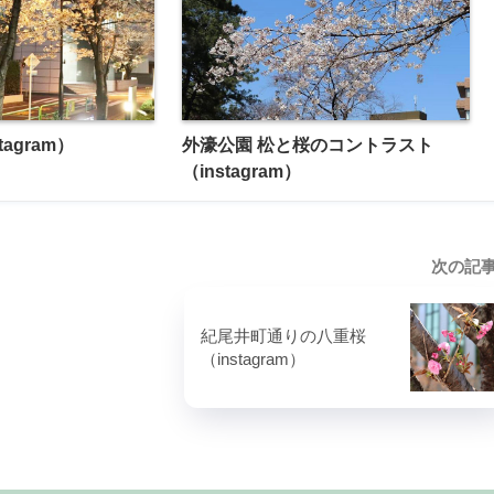
agram）
外濠公園 松と桜のコントラスト
（instagram）
次の記
紀尾井町通りの八重桜
（instagram）