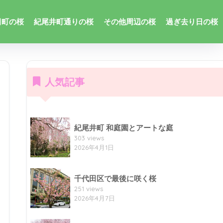
田町の桜
紀尾井町通りの桜
その他周辺の桜
過ぎ去り日の桜
人気記事
紀尾井町 和庭園とアートな庭
303 views
2026年4月1日
千代田区で最後に咲く桜
251 views
2026年4月7日