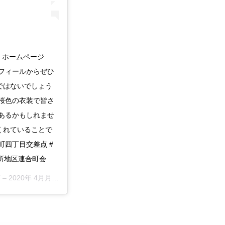
 ホームページ
フィールからぜひ
ではないでしょう
桜色の衣装で皆さ
あるかもしれませ
くれていることで
麹町四丁目交差点 #
張所地区連合町会
 –
2020年 4月月1日午後10時07分PDT