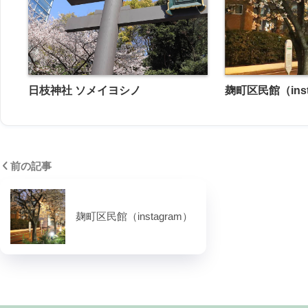
日枝神社 ソメイヨシノ
麹町区民館（inst
前の記事
麹町区民館（instagram）