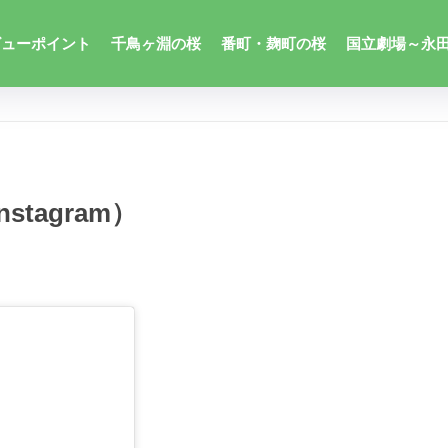
ビューポイント
千鳥ヶ淵の桜
番町・麹町の桜
国立劇場～永
tagram）