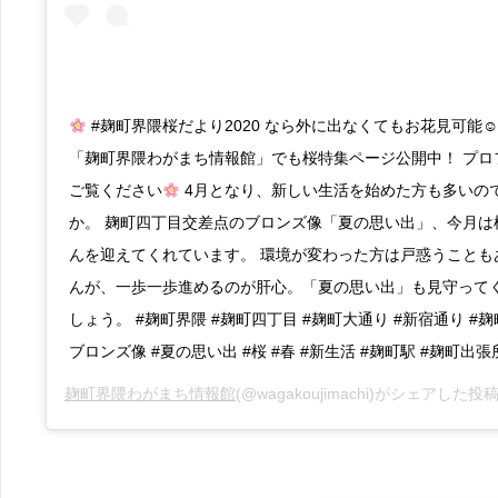
#麹町界隈桜だより2020 なら外に出なくてもお花見可能☺
「麹町界隈わがまち情報館」でも桜特集ページ公開中！ プロ
ご覧ください
4月となり、新しい生活を始めた方も多いの
か。 麹町四丁目交差点のブロンズ像「夏の思い出」、今月は
んを迎えてくれています。 環境が変わった方は戸惑うことも
んが、一歩一歩進めるのが肝心。「夏の思い出」も見守って
しょう。 #麹町界隈 #麹町四丁目 #麹町大通り #新宿通り #
ブロンズ像 #夏の思い出 #桜 #春 #新生活 #麹町駅 #麹町出
麹町界隈わがまち情報館
(@wagakoujimachi)がシェアした投稿