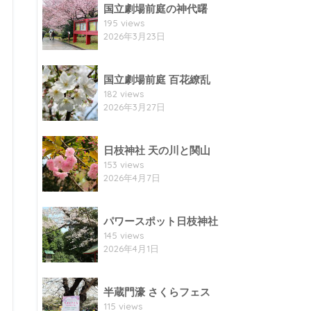
国立劇場前庭の神代曙
195 views
2026年3月23日
国立劇場前庭 百花繚乱
182 views
2026年3月27日
日枝神社 天の川と関山
153 views
2026年4月7日
パワースポット日枝神社
145 views
2026年4月1日
半蔵門濠 さくらフェス
115 views