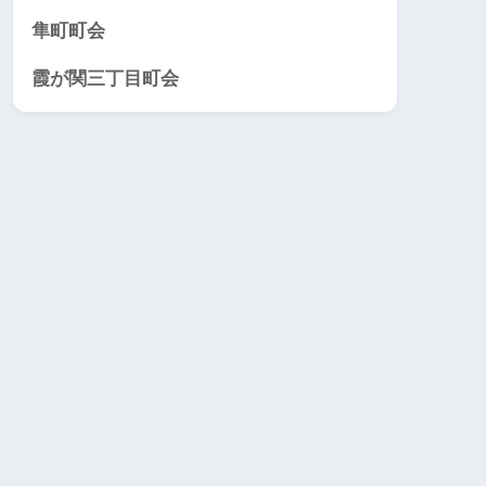
隼町町会
霞が関三丁目町会