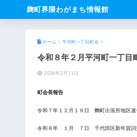
麹町界隈わがまち情報館
ホーム
平河町一丁目町会
令和８年２月平河町一丁目
2026年2月11日
町会長報告
令和７年１２月１９日 麴町出張所地区連合
令和８年 １月 ７日 千代田区新年賀詞