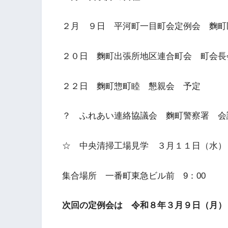
２月 ９日 平河町一目町会定例会 麴町区
２０日 麴町出張所地区連合町会 町会長
２２日 麴町惣町睦 懇親会 予定
？ ふれあい連絡協議会 麴町警察署 会議室
☆ 中央清掃工場見学 ３月１１日（水）
集合場所 一番町東急ビル前 9：00
次回の定例会は 令和８年３月９日（月） 