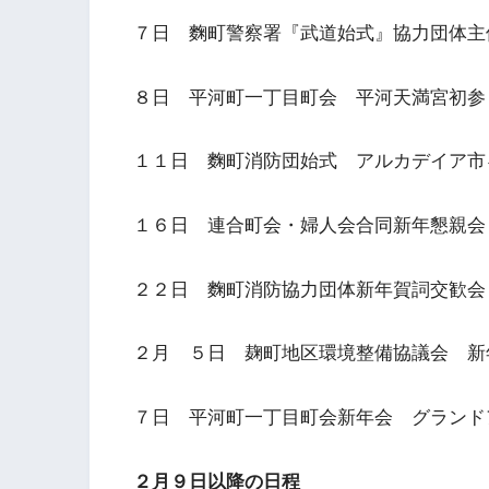
７日 麴町警察署『武道始式』協力団体主
８日 平河町一丁目町会 平河天満宮初参り
１１日 麴町消防団始式 アルカデイア市ヶ
１６日 連合町会・婦人会合同新年懇親会 
２２日 麴町消防協力団体新年賀詞交歓会 
２月 ５日 麹町地区環境整備協議会 新年
７日 平河町一丁目町会新年会 グランドア
２月９日以降の日程