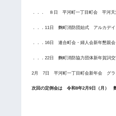
．．． ８日 平河町一丁目町会 平河天満
．．．11日 麴町消防団始式 アルカデイア
．．．16日 連合町会・婦人会新年懇親会 
．．．22日 麴町消防協力団体新年賀詞交歓
2月 7日 平河町一丁目町会新年会 グラン
次回の定例会は 令和8年2月9日（月） 麴