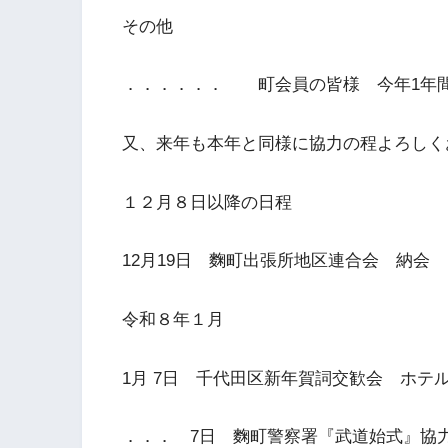
その他
．．．．．． 町会員の皆様 今年1年
又、来年も本年と同様に協力の程よろしく
１２月８日以降の日程
12月19日 麴町出張所地区連合会 納会 
令和８年１月
1月 7日 千代田区新年賀詞交歓会 ホテルニ
．．． 7日 麴町警察署『武道始式』協