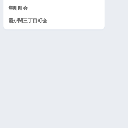
隼町町会
霞が関三丁目町会