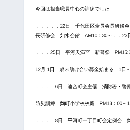
今回は担当職員中心の訓練でした
．．．．．22日 千代田区全長会長研修会 
長研修会 如水会館 AM10：30～．．23
．．．25日 平河天満宮 新嘗祭 PM15:
12月 1日 歳末助け合い募金始まる 1日～
．．． 6日 連合町会主催 消防署・警
防災訓練 麴町小学校校庭 PM13：00～1
．．． 8日 平河町一丁目町会定例会 麴町